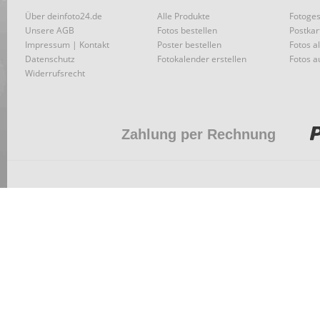
Über deinfoto24.de
Alle Produkte
Fotoges
Unsere AGB
Fotos bestellen
Postkar
Impressum | Kontakt
Poster bestellen
Fotos a
Datenschutz
Fotokalender erstellen
Fotos a
Widerrufsrecht
Zahlung per Rechnung