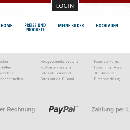
LOGIN
PREISE UND
HOME
MEINE BILDER
HOCHLADEN
PRODUKTE
dukte
Fotogeschenke bestellen
Fotos auf Forex
stellen
Postkarten bestellen
Fotos hinter Acryl
estellen
Fotos als Leinwand
3D Glasbilder
nder erstellen
Fotos auf Alu DiBond
Filmentwicklung
per Rechnung
Zahlung per L