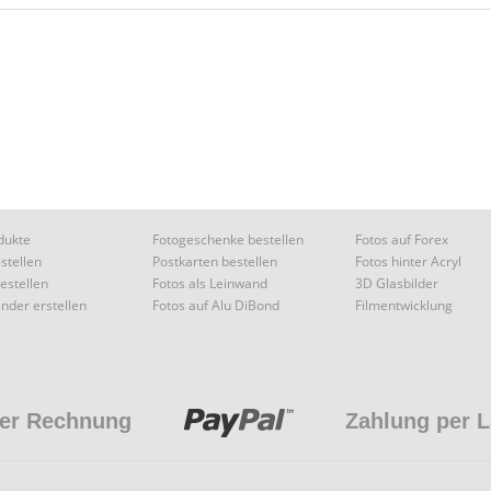
dukte
Fotogeschenke bestellen
Fotos auf Forex
stellen
Postkarten bestellen
Fotos hinter Acryl
estellen
Fotos als Leinwand
3D Glasbilder
nder erstellen
Fotos auf Alu DiBond
Filmentwicklung
per Rechnung
Zahlung per L