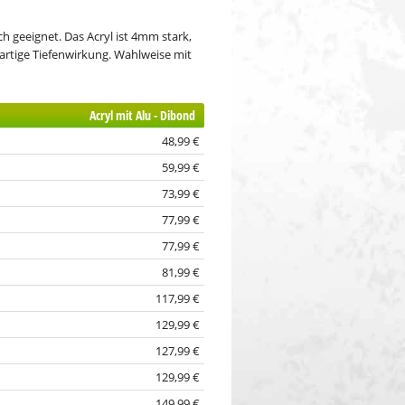
h geeignet. Das Acryl ist 4mm stark,
igartige Tiefenwirkung. Wahlweise mit
Acryl mit Alu - Dibond
48,99 €
59,99 €
73,99 €
77,99 €
77,99 €
81,99 €
117,99 €
129,99 €
127,99 €
129,99 €
149,99 €