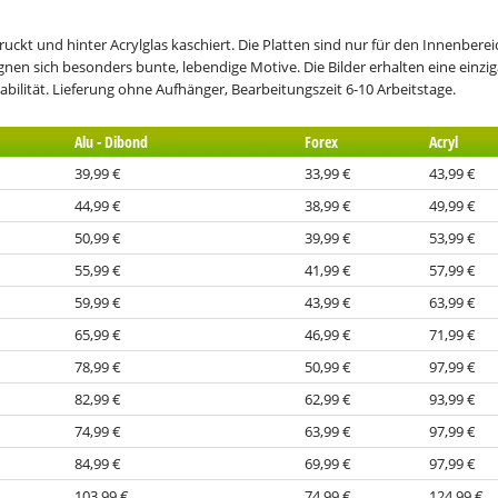
kt und hinter Acrylglas kaschiert. Die Platten sind nur für den Innenbereic
eignen sich besonders bunte, lebendige Motive. Die Bilder erhalten eine einz
bilität. Lieferung ohne Aufhänger, Bearbeitungszeit 6-10 Arbeitstage.
Alu - Dibond
Forex
Acryl
39,99 €
33,99 €
43,99 €
44,99 €
38,99 €
49,99 €
50,99 €
39,99 €
53,99 €
55,99 €
41,99 €
57,99 €
59,99 €
43,99 €
63,99 €
65,99 €
46,99 €
71,99 €
78,99 €
50,99 €
97,99 €
82,99 €
62,99 €
93,99 €
74,99 €
63,99 €
97,99 €
84,99 €
69,99 €
97,99 €
103,99 €
74,99 €
124,99 €