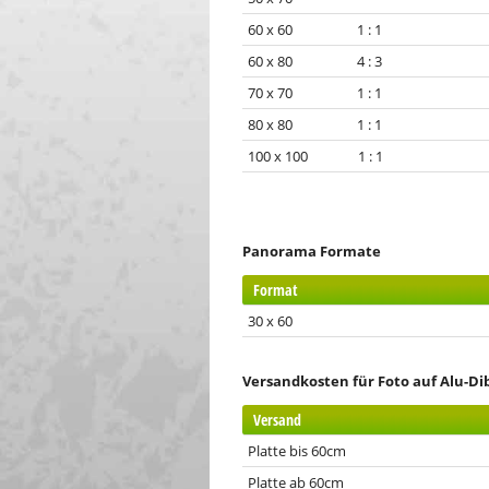
60 x 60 1 : 1
60 x 80 4 : 3
70 x 70 1 : 1
80 x 80 1 : 1
100 x 100 1 : 1
Panorama Formate
Format
30 x 60
Versandkosten für Foto auf Alu-D
Versand
Platte bis 60cm
Platte ab 60cm