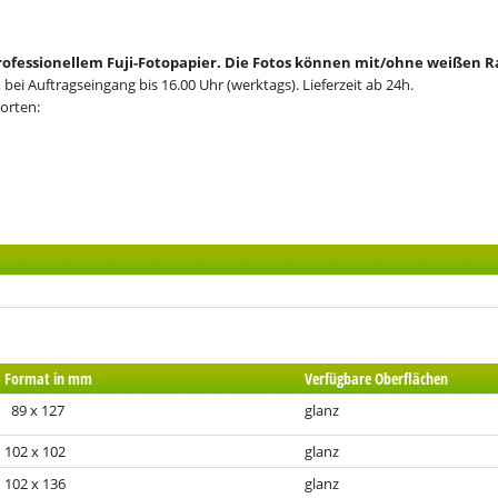
professionellem Fuji-Fotopapier. Die Fotos können mit/ohne weißen
 bei Auftragseingang bis 16.00 Uhr (werktags). Lieferzeit ab 24h.
orten:
Format in mm
Verfügbare Oberflächen
89 x 127
glanz
102 x 102
glanz
102 x 136
glanz