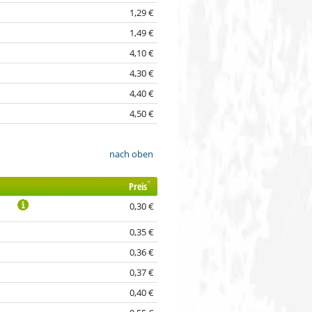
1,29 €
1,49 €
4,10 €
4,30 €
4,40 €
4,50 €
nach oben
*
Preis
0,30 €
0,35 €
0,36 €
0,37 €
0,40 €