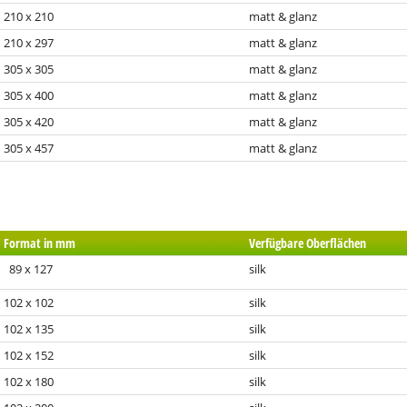
210 x 210
matt & glanz
210 x 297
matt & glanz
305 x 305
matt & glanz
305 x 400
matt & glanz
305 x 420
matt & glanz
305 x 457
matt & glanz
Format in mm
Verfügbare Oberflächen
89 x 127
silk
102 x 102
silk
102 x 135
silk
102 x 152
silk
102 x 180
silk