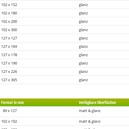
102 x 152
glanz
102 x 180
glanz
102 x 200
glanz
102 x 300
glanz
127 x 127
glanz
127 x 169
glanz
127 x 178
glanz
127 x 190
glanz
127 x 226
glanz
127 x 305
glanz
Format in mm
Verfügbare Oberflächen
89 x 127
matt & glanz
102 x 102
matt & glanz