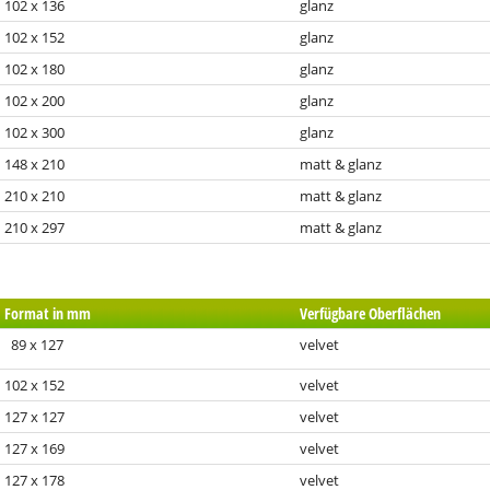
102 x 136
glanz
102 x 152
glanz
102 x 180
glanz
102 x 200
glanz
102 x 300
glanz
148 x 210
matt & glanz
210 x 210
matt & glanz
210 x 297
matt & glanz
Format in mm
Verfügbare Oberflächen
89 x 127
velvet
102 x 152
velvet
127 x 127
velvet
127 x 169
velvet
127 x 178
velvet