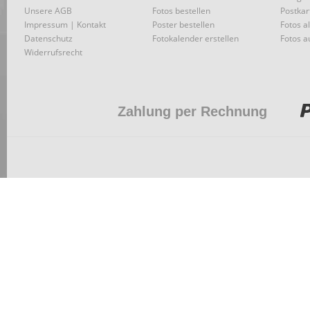
Unsere AGB
Fotos bestellen
Postkar
Impressum | Kontakt
Poster bestellen
Fotos a
Datenschutz
Fotokalender erstellen
Fotos a
Widerrufsrecht
Zahlung per Rechnung