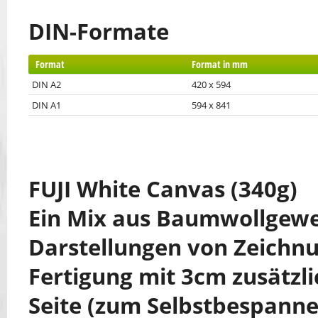
DIN-Formate
Format
Format in mm
DIN A2
420 x 594
DIN A1
594 x 841
FUJI White Canvas (340g)
Ein Mix aus Baumwollgeweb
Darstellungen von Zeichnu
Fertigung mit 3cm zusätzl
Seite (zum Selbstbespanne