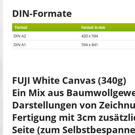
DIN-Formate
Format
Format in mm
DIN A2
420 x 594
DIN A1
594 x 841
FUJI White Canvas (340g)
Ein Mix aus Baumwollgeweb
Darstellungen von Zeichnu
Fertigung mit 3cm zusätzl
Seite (zum Selbstbespanne