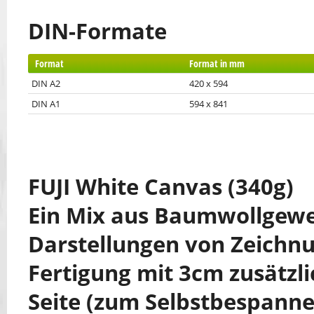
DIN-Formate
Format
Format in mm
DIN A2
420 x 594
DIN A1
594 x 841
FUJI White Canvas (340g)
Ein Mix aus Baumwollgeweb
Darstellungen von Zeichnu
Fertigung mit 3cm zusätzl
Seite (zum Selbstbespanne