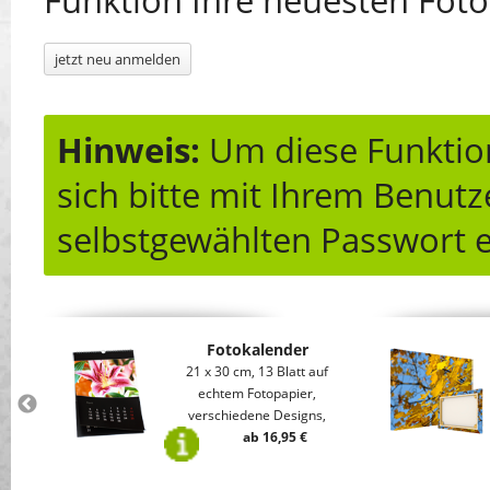
Funktion Ihre neuesten Foto
jetzt neu anmelden
Hinweis:
Um diese Funktion
sich bitte mit Ihrem Benu
selbstgewählten Passwort e
Fotokalender
nem
21 x 30 cm, 13 Blatt auf
e
echtem Fotopapier,
verschiedene Designs,
ab 16,95 €