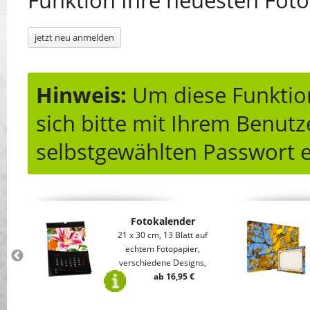
Funktion Ihre neuesten Foto
jetzt neu anmelden
Hinweis:
Um diese Funktion
sich bitte mit Ihrem Benu
selbstgewählten Passwort e
Fotokalender
nem
21 x 30 cm, 13 Blatt auf
e
echtem Fotopapier,
verschiedene Designs,
ab 16,95 €